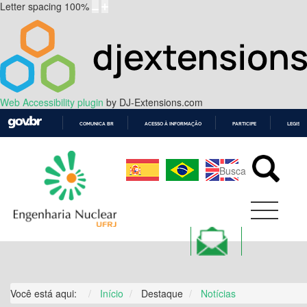
Letter spacing
100
%
Web Accessibility plugin
by DJ-Extensions.com
COMUNICA BR
ACESSO À INFORMAÇÃO
PARTICIPE
LEGISL
IR
PARA
O
CONTEÚDO
Você está aqui:
Início
Destaque
Notícias