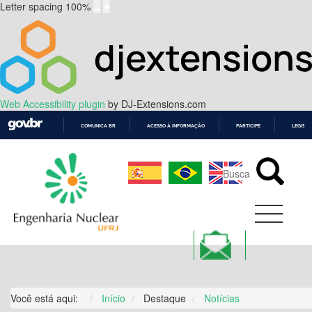
Letter spacing
100
%
Web Accessibility plugin
by DJ-Extensions.com
COMUNICA BR
ACESSO À INFORMAÇÃO
PARTICIPE
LEGISL
IR
PARA
O
CONTEÚDO
Você está aqui:
Início
Destaque
Notícias