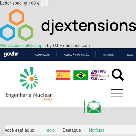
Letter spacing
100
%
Web Accessibility plugin
by DJ-Extensions.com
COMUNICA BR
ACESSO À INFORMAÇÃO
PARTICIPE
LEGISL
IR
PARA
O
CONTEÚDO
Você está aqui:
Início
Destaque
Notícias