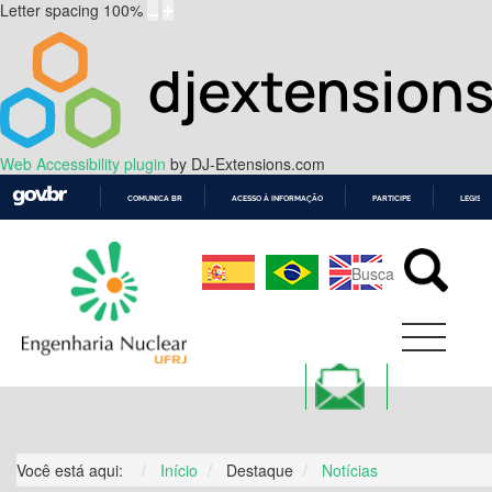
Letter spacing
100
%
Web Accessibility plugin
by DJ-Extensions.com
COMUNICA BR
ACESSO À INFORMAÇÃO
PARTICIPE
LEGISL
IR
PARA
O
CONTEÚDO
Você está aqui:
Início
Destaque
Notícias