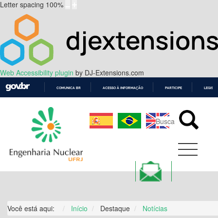
Letter spacing
100
%
Web Accessibility plugin
by DJ-Extensions.com
COMUNICA BR
ACESSO À INFORMAÇÃO
PARTICIPE
LEGISL
IR
PARA
O
CONTEÚDO
Você está aqui:
Início
Destaque
Notícias