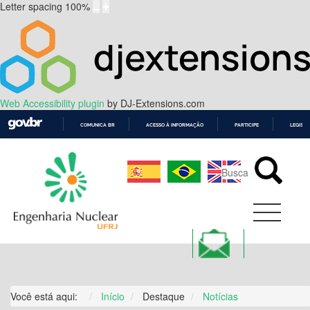
Letter spacing
100
%
Web Accessibility plugin
by DJ-Extensions.com
COMUNICA BR
ACESSO À INFORMAÇÃO
PARTICIPE
LEGISL
IR
PARA
O
CONTEÚDO
Você está aqui:
Início
Destaque
Notícias