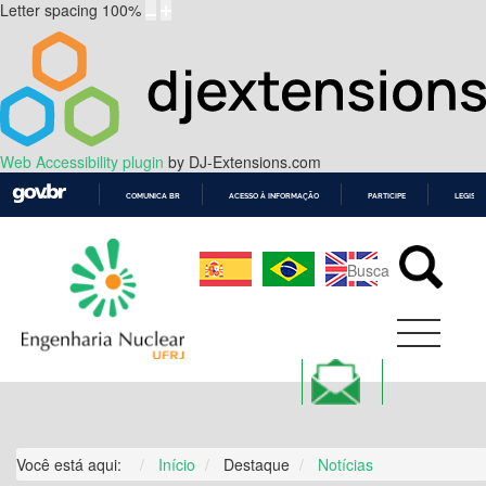
Letter spacing
100
%
Web Accessibility plugin
by DJ-Extensions.com
COMUNICA BR
ACESSO À INFORMAÇÃO
PARTICIPE
LEGISL
IR
PARA
O
CONTEÚDO
Você está aqui:
Início
Destaque
Notícias