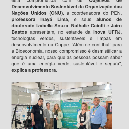
está comprometida com os
Objetivos de
Desenvolvimento Sustentável da Organização das
Nações Unidos (ONU)
, a coordenadora do PEN,
professora Inayá Lima
, e seus
alunos de
doutorado
Izabella Souza
,
Nathalie Gaiotti
e
Jairo
Bastos
apresentam, no estande da
Inova UFRJ
,
tecnologias verdes, sustentáveis e limpas em
desenvolvimento na Coppe. “Além de contribuir para
a Bioeconomia, nosso compromisso é desmistificar a
energia nuclear, para que as pessoas possam saber
que é uma energia verde, sustentável e segura”,
explica a professora
.