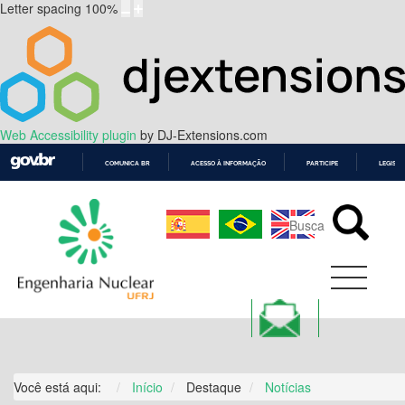
Letter spacing
100
%
Web Accessibility plugin
by DJ-Extensions.com
COMUNICA BR
ACESSO À INFORMAÇÃO
PARTICIPE
LEGISL
IR
PARA
O
CONTEÚDO
Você está aqui:
Início
Destaque
Notícias