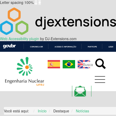
Letter spacing
100
%
Web Accessibility plugin
by DJ-Extensions.com
COMUNICA BR
ACESSO À INFORMAÇÃO
PARTICIPE
LEGISL
IR
PARA
O
CONTEÚDO
Você está aqui:
Início
Destaque
Notícias