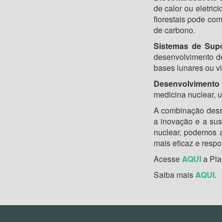
de calor ou eletric
florestais pode co
de carbono.
Sistemas de Sup
desenvolvimento de
bases lunares ou v
Desenvolvimento
medicina nuclear, u
A combinação desse
a inovação e a sus
nuclear, podemos a
mais eficaz e respo
Acesse
AQUI
a Pla
Saiba mais
AQUI
.