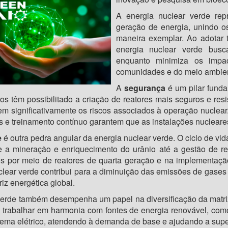
A energia nuclear verde re
geração de energia, unindo os
maneira exemplar. Ao adotar 
energia nuclear verde busc
enquanto minimiza os impac
comunidades e do meio ambien
A
segurança
é um pilar funda
os têm possibilitado a criação de reatores mais seguros e res
em significativamente os riscos associados à operação nuclear
 e treinamento contínuo garantem que as instalações nucleares
e
é outra pedra angular da energia nuclear verde. O ciclo de v
 a mineração e enriquecimento do urânio até a gestão de re
os por meio de reatores de quarta geração e na implementaç
clear verde contribui para a diminuição das emissões de gases
iz energética global.
verde também desempenha um papel na diversificação da matri
 trabalhar em harmonia com fontes de energia renovável, como 
tema elétrico, atendendo à demanda de base e ajudando a super