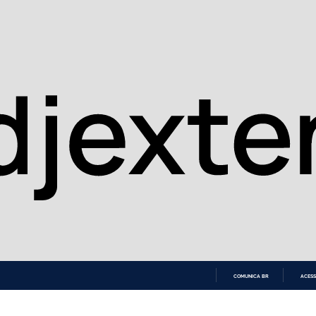
COMUNICA BR
ACESS
IR
PARA
O