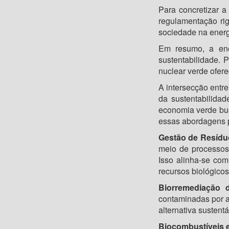
Para concretizar a
regulamentação rig
sociedade na energi
Em resumo, a ener
sustentabilidade.
nuclear verde ofere
A intersecção entr
da sustentabilidad
economia verde bu
essas abordagens p
Gestão de Resídu
meio de processos
Isso alinha-se co
recursos biológicos
Biorremediação 
contaminadas por a
alternativa sustent
Biocombustíveis 