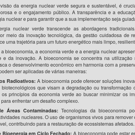
 visão da energia nuclear verde segura e sustentável, é cru
orosa e o engajamento público. A transparência e a educaçã
a nuclear e para garantir que a sua implementação seja guiada 
gia nuclear verde transcende as abordagens tradicionais
 Por meio da inovação tecnológica, da gestão cuidadosa de r
ce uma trajetória para um futuro energético mais limpo, resilient
e a bioeconomia, a economia verde e a energia nuclear aprese
e e da inovação. A bioeconomia se concentra na utilização 
sca o desenvolvimento econômico em harmonia com a preservaç
odem ser aplicadas de várias maneiras:
os Radioativos:
A bioeconomia pode oferecer soluções inovad
 biotecnológicos que visam a degradação ou transformação 
m os princípios da economia verde ao buscar minimizar os i
 para enfrentar um desafio complexo.
de Áreas Contaminadas:
Tecnologias da bioeconomia po
tividades nucleares. O uso de organismos vivos para remover
ável, contribuindo para a restauração de ecossistemas afetados.
e Bioenergia em Ciclo Fechado:
A bioeconomia pode estar e