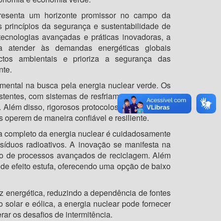
presenta um horizonte promissor no campo da
 princípios da segurança e sustentabilidade de
tecnologias avançadas e práticas inovadoras, a
a atender às demandas energéticas globais
tos ambientais e prioriza a segurança das
te.
mental na busca pela energia nuclear verde. Os
istentes, com sistemas de resfriamento passivo e
. Além disso, rigorosos protocolos de segurança,
 operem de maneira confiável e resiliente.
ida completo da energia nuclear é cuidadosamente
síduos radioativos. A inovação se manifesta na
ão de processos avançados de reciclagem. Além
 de efeito estufa, oferecendo uma opção de baixo
z energética, reduzindo a dependência de fontes
solar e eólica, a energia nuclear pode fornecer
ar os desafios de intermitência.