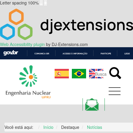
Letter spacing
100
%
Web Accessibility plugin
by DJ-Extensions.com
COMUNICA BR
ACESSO À INFORMAÇÃO
PARTICIPE
LEGISL
IR
PARA
O
CONTEÚDO
Você está aqui:
Início
Destaque
Notícias