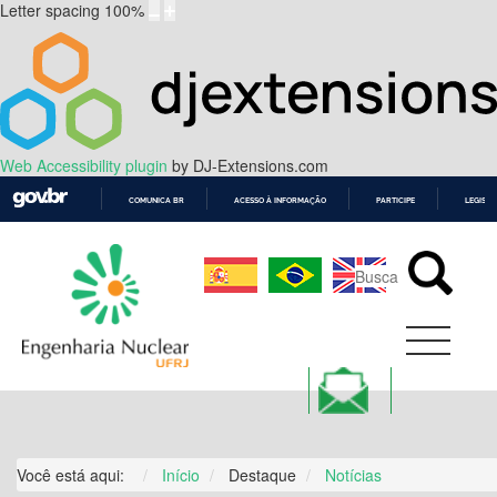
Letter spacing
100
%
Web Accessibility plugin
by DJ-Extensions.com
COMUNICA BR
ACESSO À INFORMAÇÃO
PARTICIPE
LEGISL
IR
PARA
O
CONTEÚDO
Você está aqui:
Início
Destaque
Notícias