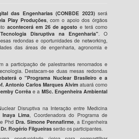
igital das Engenharias (CONBDE 2023)
será
pela Play Produções
, com o apoio dos órgãos
nto
acontecerá em 26 de agosto
e terá como
Tecnologia Disruptiva na Engenharia"
. O
 mesas redondas e oportunidades de networking,
tidades das áreas de engenharia, agronomia e
a participação de palestrantes renomados e
 tecnologia. Destacam-se duas mesas redondas
ebaterá o "Programa Nuclear Brasileiro e a
f.
Antonio Carlos Marques Alvim
atuará como
Demby Corrêa
e a
MSc. Engenheira Ambiental
clear Disruptiva na Interação entre Medicina
. Inaya Lima
, Coordenadora do Programa de
de Phd
Dra. Simone Pennafirme
, a Engenheira
 Dr. Rogério Filgueiras
serão os participantes.
uma oportunidade única para compartilhar