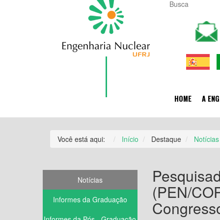
HOME
A ENG
Você está aqui:
Início
Destaque
Notícias
Pesquisad
Notícias
(PEN/COPP
Informes da Graduação
Congresso
Informes da Pós - Graduação