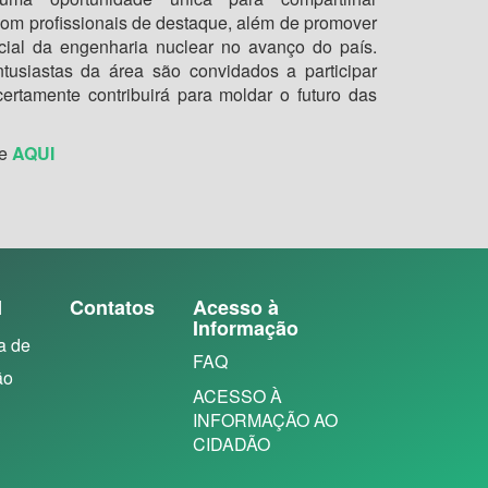
om profissionais de destaque, além de promover
cial da engenharia nuclear no avanço do país.
ntusiastas da área são convidados a participar
ertamente contribuirá para moldar o futuro das
ue
AQUI
N
Contatos
Acesso à
Informação
a de
FAQ
ão
ACESSO À
INFORMAÇÃO AO
CIDADÃO