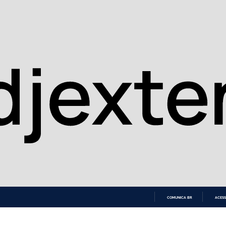
COMUNICA BR
ACESS
IR
PARA
O