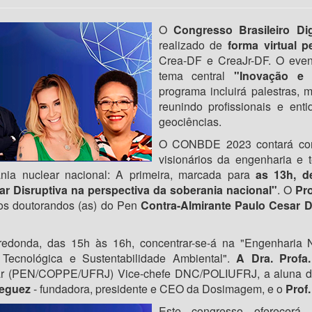
O
Congresso Brasileiro D
realizado de
forma virtual 
Crea-DF e CreaJr-DF. O eve
tema central
"Inovação e 
programa incluirá palestras,
reunindo profissionais e en
geociências.
O CONBDE 2023 contará com 
visionários da engenharia e
nia nuclear nacional: A primeira, marcada para
as 13h, d
r Disruptiva na perspectiva da soberania nacional"
. O
Pro
aos doutorandos (as) do Pen
Contra-Almirante Paulo Cesar 
donda, das 15h às 16h, concentrar-se-á na "Engenharia Nu
 Tecnológica e Sustentabilidade Ambiental".
A Dra. Profa
ar (PEN/COPPE/UFRJ) Vice-chefe DNC/POLIUFRJ, a aluna 
eguez
- fundadora, presidente e CEO da Dosimagem, e o
Prof.
Este congresso oferecerá 