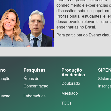
conhecimento e experiências c
discussões sobre o papel cru
Profissionais, estudantes e e
desse evento relevante, que c
engenharias no Brasil.
Para participar do Evento cliq
ino
Pesquisas
Produção
SIPE
Acadêmica
uação
Áreas de
Sistem
Doutorado
Concentração
Inscriç
Mestrado
uação
Laboratórios
TCCs