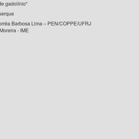
de gadolínio"
uerque
Corrêa Barbosa Lima – PEN/COPPE/UFRJ
Moreira - IME