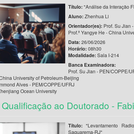
Título:
"Análise da Interação Fl
Aluno:
Zhenhua Li
Orientador(es):
Prof. Su Jia
Prof.ª Yangye He - China Unive
Data:
26/06/2026
Horário:
08h30
Modalidade:
Sala I-214
Banca Examinadora:
Prof. Su Jian - PEN/COPPE/U
China University of Petroleum-Beijing
Drummond Alves - PEM/COPPE/UFRJ
 Zhenjiang Ocean University
Qualificação ao Doutorado - Fab
Título:
"Levantamento Radi
Saquarema-RJ"