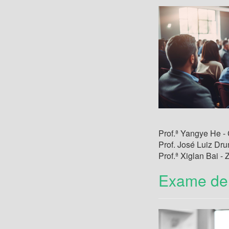
Prof.ª Yangye He - 
Prof. José Luiz 
Prof.ª Xiglan Bai -
Exame de 