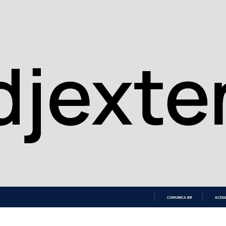
COMUNICA BR
ACESS
IR
PARA
O