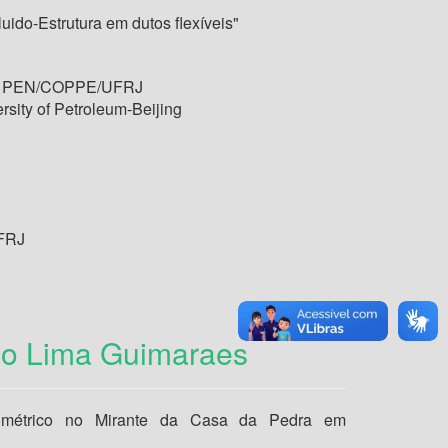
uido-Estrutura em dutos flexíveis"
n - PEN/COPPE/UFRJ
rsity of Petroleum-Beijing
FRJ
io Lima Guimaraes
ométrico no Mirante da Casa da Pedra em