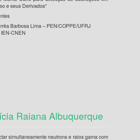
leo e seus Derivados"
ontes
Corrêa Barbosa Lima – PEN/COPPE/UFRJ
 - IEN-CNEN
rícia Raiana Albuquerque
ctar simultaneamente neutrons e raios gama com