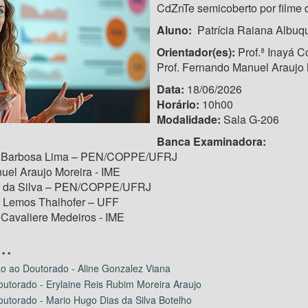
CdZnTe semicoberto por filme 
Aluno:
Patrícia Raiana Albuq
Orientador(es):
Prof.ª Inayá 
Prof. Fernando Manuel Araujo 
Data:
18/06/2026
Horário:
10h00
Modalidade:
Sala G-206
Banca Examinadora:
êa Barbosa Lima – PEN/COPPE/UFRJ
uel Araujo Moreira - IME
er da Silva – PEN/COPPE/UFRJ
l Lemos Thalhofer – UFF
 Cavaliere Medeiros - IME
o ao Doutorado - Aline Gonzalez Viana
utorado - Erylaine Reis Rubim Moreira Araujo
utorado - Mario Hugo Dias da Silva Botelho