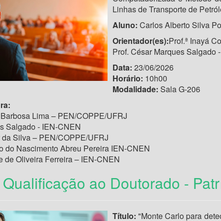
Linhas de Transporte de Petró
Aluno:
Carlos Alberto Silva P
Orientador(es):
Prof.ª Inayá 
Prof. César Marques Salgado
Data:
23/06/2026
Horário:
10h00
Modalidade:
Sala G-206
ra:
êa Barbosa Lima – PEN/COPPE/UFRJ
es Salgado - IEN-CNEN
er da Silva – PEN/COPPE/UFRJ
cio do Nascimento Abreu Pereira IEN-CNEN
se de Oliveira Ferreira – IEN-CNEN
Qualificação ao Doutorado - Pat
Título:
"Monte Carlo para dete