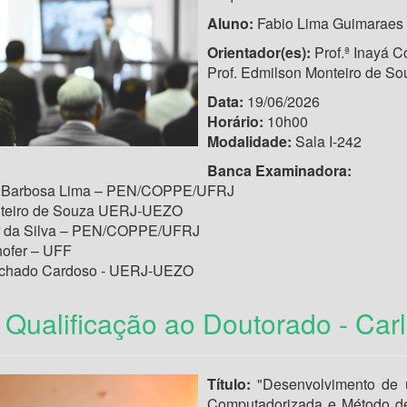
Aluno:
Fabio Lima Guimaraes
Orientador(es):
Prof.ª Inayá 
Prof. Edmilson Monteiro de 
Data:
19/06/2026
Horário:
10h00
Modalidade:
Sala I-242
Banca Examinadora:
êa Barbosa Lima – PEN/COPPE/UFRJ
nteiro de Souza UERJ-UEZO
er da Silva – PEN/COPPE/UFRJ
hofer – UFF
Machado Cardoso - UERJ-UEZO
Qualificação ao Doutorado - Carl
Título:
"Desenvolvimento de 
Computadorizada e Método de