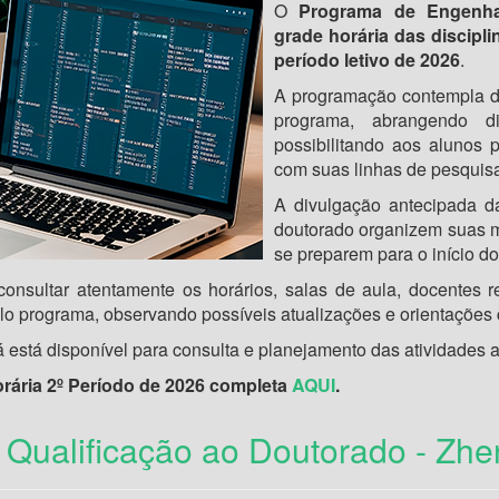
O
Programa de Engenha
grade horária das discipl
período letivo de 2026
.
A programação contempla dis
programa, abrangendo d
possibilitando aos alunos 
com suas linhas de pesquisa
A divulgação antecipada d
doutorado organizem suas m
se preparem para o início do 
onsultar atentamente os horários, salas de aula, docentes
elo programa, observando possíveis atualizações e orientaçõe
á está disponível para consulta e planejamento das atividades
orária
2º Período de 2026
completa
AQUI
.
Qualificação ao Doutorado - Zhe