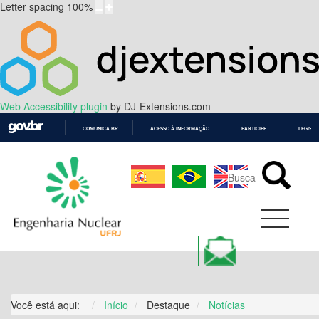
Letter spacing
100
%
Web Accessibility plugin
by DJ-Extensions.com
COMUNICA BR
ACESSO À INFORMAÇÃO
PARTICIPE
LEGISL
IR
PARA
O
CONTEÚDO
Você está aqui:
Início
Destaque
Notícias