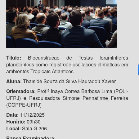
Titulo:
Biocunstrucao de Testas foraminiferos
planctonicos como registrode oscilacoes climaticas em
ambientes Tropicais Atlanticos
Aluna:
Thais de Souza da Silva Hauradou Xavier
Orientadora:
Prof.ª Inaya Correa Barbosa Lima (POLI-
UFRJ) e Pesquisadora Simone Pennafirme Ferreira
(COPPE-UFRJ)
Data:
11/12/2025
Horário:
09h30
Local:
Sala G 206
Banca Examinadora: