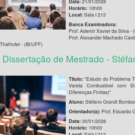
Data:
21/01/2026
Horário:
10h00
Local:
Sala I 213
Banca Examinadora:
Prof. Ademir Xavier da Silva
Prof. Alexander Machado Card
Thalhofer - (IB/UFF)
 Dissertação de Mestrado - Stéf
Título:
"Estudo do Problema T
Vareta Combustível com Si
Diferenças Finitas)"
Aluno:
Stéfano Grandi Bombo
Orientador(a):
Prof. Eduardo
Data:
30/01/2026
Horário:
10h00
Local:
Sala I 213