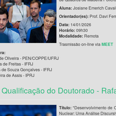
Aluna:
Josiane Emerich Caval
Orientador(es):
Prof. Davi Fe
Data:
14/01/2026
Horário:
09h30
Modalidade:
Remota
Trasmissão on-line via
MEET
ra:
a de Oliveira - PEN/COPPE/UFRJ
a de Freitas - IFRJ
es de Souza Gonçalves - IFRJ
ira de Assis - IPRJ
Qualificação do Doutorado - Raf
Título:
"Desenvolvimento de C
Nuclear: Uma Análise Discursi