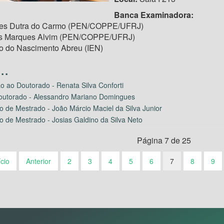
Banca Examinadora:
mes Dutra do Carmo (PEN/COPPE/UFRJ)
los Marques Alvim (PEN/COPPE/UFRJ)
io do Nascimento Abreu (IEN)
o ao Doutorado - Renata Silva Conforti
outorado - Alessandro Mariano Domingues
o de Mestrado - João Márcio Maciel da Silva Junior
o de Mestrado - Josias Galdino da Silva Neto
Página 7 de 25
ício
Anterior
2
3
4
5
6
7
8
9