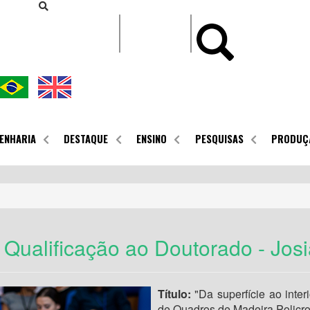
CONTEÚDO
ENHARIA
DESTAQUE
ENSINO
PESQUISAS
PRODUÇ
Qualificação ao Doutorado - Jos
Título:
"Da superfície ao inte
de Quadros de Madeira Policr