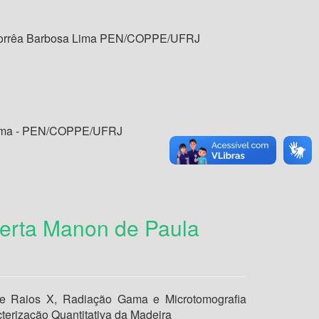
 Corrêa Barbosa Lima PEN/COPPE/UFRJ
 Lima - PEN/COPPE/UFRJ
berta Manon de Paula
de Raios X, Radiação Gama e Microtomografia
erização Quantitativa da Madeira