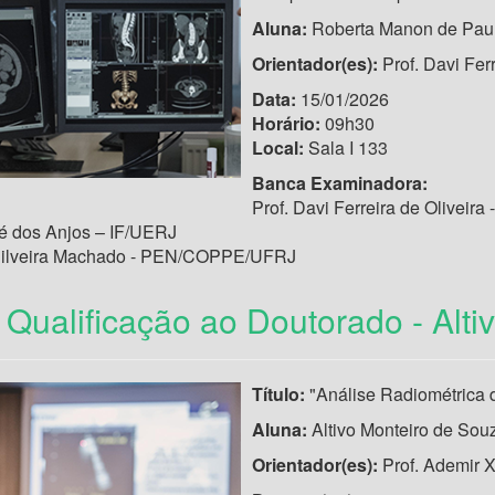
Aluna:
Roberta Manon de Paul
Orientador(es):
Prof. Davi Fe
Data:
15/01/2026
Horário:
09h30
Local:
Sala I 133
Banca Examinadora:
Prof. Davi Ferreira de Olive
sé dos Anjos – IF/UERJ
Silveira Machado - PEN/COPPE/UFRJ
Qualificação ao Doutorado - Alti
Título:
"Análise Radiométrica
Aluna:
Altivo Monteiro de Sou
Orientador(es):
Prof. Ademir 