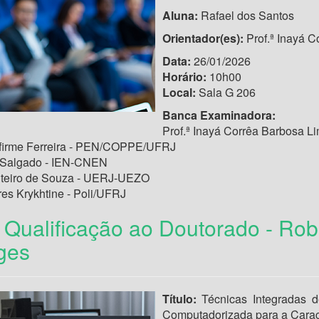
Aluna:
Rafael dos Santos
Orientador(es):
Prof.ª Inayá
Data:
26/01/2026
Horário:
10h00
Local:
Sala G 206
Banca Examinadora:
Prof.ª Inayá Corrêa Barbosa
firme Ferreira - PEN/COPPE/UFRJ
 Salgado - IEN-CNEN
nteiro de Souza - UERJ-UEZO
res Krykhtine - Poli/UFRJ
Qualificação ao Doutorado - Ro
ges
Título:
Técnicas Integradas 
Computadorizada para a Caract