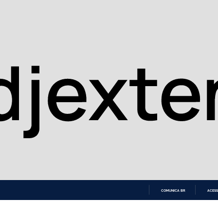
COMUNICA BR
ACESS
IR
PARA
O