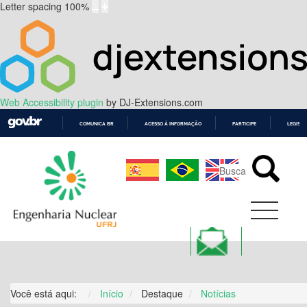
Letter spacing
100
%
Web Accessibility plugin
by DJ-Extensions.com
COMUNICA BR
ACESSO À INFORMAÇÃO
PARTICIPE
LEGISL
IR
PARA
O
CONTEÚDO
Você está aqui:
Início
Destaque
Notícias