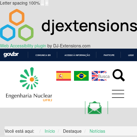
Letter spacing
100
%
Web Accessibility plugin
by DJ-Extensions.com
COMUNICA BR
ACESSO À INFORMAÇÃO
PARTICIPE
LEGISL
IR
PARA
O
CONTEÚDO
Você está aqui:
Início
Destaque
Notícias