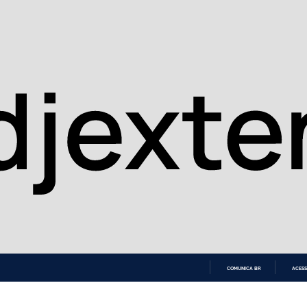
COMUNICA BR
ACESS
IR
PARA
O