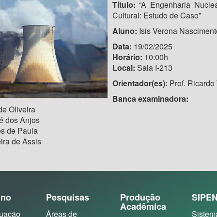
Título:
“A Engenharia Nuclea
Cultural: Estudo de Caso”
Aluno:
Isis Verona Nascimento
Data:
19/02/2025
Horário:
10:00h
Local:
Sala I-213
Orientador(es):
Prof. Ricard
Banca examinadora:
de Oliveira
sé dos Anjos
s de Paula
ira de Assis
ino
Pesquisas
Produção
SIPE
Acadêmica
uação
Áreas de
Sistem