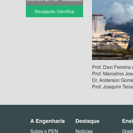
Divulgação Científica
Prof. Davi Ferreira 
Prof. Marcelino Jo
Dr. Anderson Gome
Prof. Joaquim Teixe
A Engenharia
Destaque
Ens
Sobre o PEN
Notícias
Grad