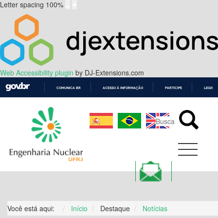
Letter spacing
100
%
Web Accessibility plugin
by DJ-Extensions.com
COMUNICA BR
ACESSO À INFORMAÇÃO
PARTICIPE
LEGISL
IR
PARA
O
CONTEÚDO
Você está aqui:
Início
Destaque
Notícias