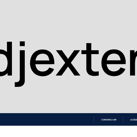
COMUNICA BR
ACESS
IR
PARA
O