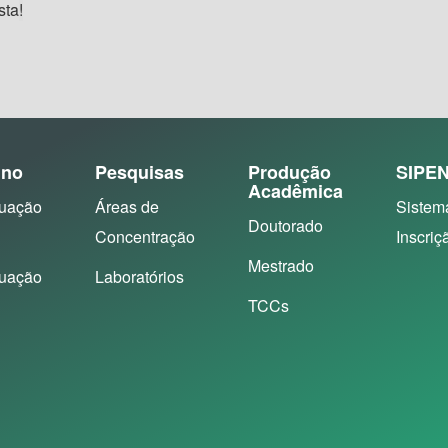
sta
!
ino
Pesquisas
Produção
SIPE
Acadêmica
uação
Áreas de
Sistem
Doutorado
Concentração
Inscriç
Mestrado
uação
Laboratórios
TCCs