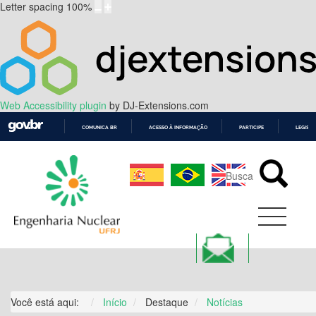
Letter spacing
100
%
Web Accessibility plugin
by DJ-Extensions.com
COMUNICA BR
ACESSO À INFORMAÇÃO
PARTICIPE
LEGISL
IR
PARA
O
CONTEÚDO
Você está aqui:
Início
Destaque
Notícias