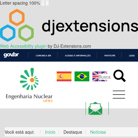
Letter spacing
100
%
Web Accessibility plugin
by DJ-Extensions.com
COMUNICA BR
ACESSO À INFORMAÇÃO
PARTICIPE
LEGISL
IR
PARA
O
CONTEÚDO
Você está aqui:
Início
Destaque
Notícias