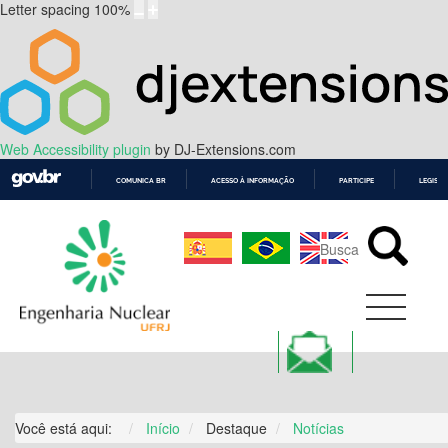
Letter spacing
100
%
Web Accessibility plugin
by DJ-Extensions.com
COMUNICA BR
ACESSO À INFORMAÇÃO
PARTICIPE
LEGISL
IR
PARA
O
CONTEÚDO
Você está aqui:
Início
Destaque
Notícias