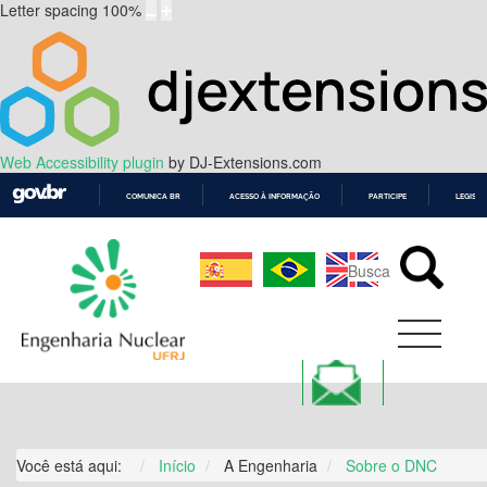
Letter spacing
100
%
Web Accessibility plugin
by DJ-Extensions.com
COMUNICA BR
ACESSO À INFORMAÇÃO
PARTICIPE
LEGISL
IR
PARA
O
CONTEÚDO
Você está aqui:
Início
A Engenharia
Sobre o DNC