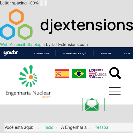
Letter spacing
100
%
Web Accessibility plugin
by DJ-Extensions.com
COMUNICA BR
ACESSO À INFORMAÇÃO
PARTICIPE
LEGISL
IR
PARA
O
CONTEÚDO
Você está aqui:
Início
A Engenharia
Pessoal