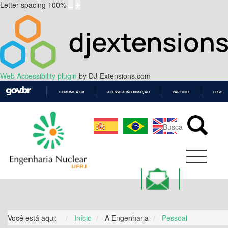
Letter spacing
100
%
Web Accessibility plugin
by DJ-Extensions.com
COMUNICA BR
ACESSO À INFORMAÇÃO
PARTICIPE
LEGISL
IR
PARA
O
CONTEÚDO
Você está aqui:
Início
A Engenharia
Pessoal