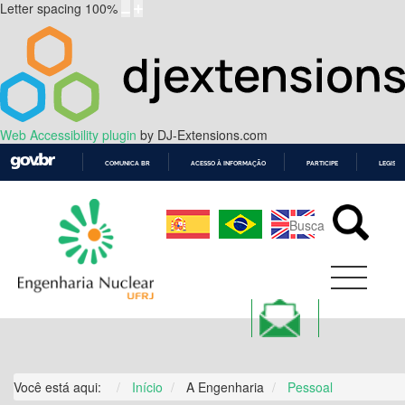
Letter spacing
100
%
Web Accessibility plugin
by DJ-Extensions.com
COMUNICA BR
ACESSO À INFORMAÇÃO
PARTICIPE
LEGISL
IR
PARA
O
CONTEÚDO
Você está aqui:
Início
A Engenharia
Pessoal