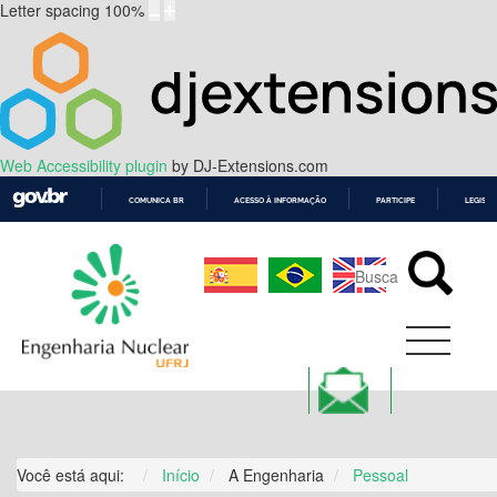
Letter spacing
100
%
Web Accessibility plugin
by DJ-Extensions.com
COMUNICA BR
ACESSO À INFORMAÇÃO
PARTICIPE
LEGISL
IR
PARA
O
CONTEÚDO
Você está aqui:
Início
A Engenharia
Pessoal