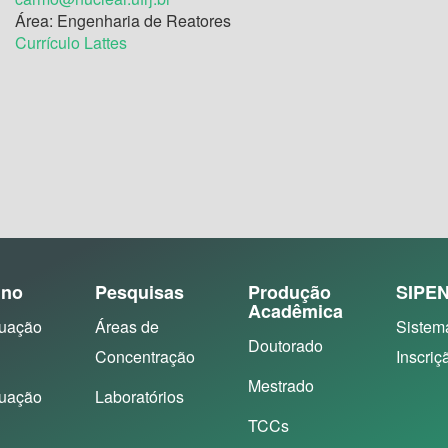
Área: Engenharia de Reatores
Currículo Lattes
ino
Pesquisas
Produção
SIPE
Acadêmica
uação
Áreas de
Sistem
Doutorado
Concentração
Inscriç
Mestrado
uação
Laboratórios
TCCs