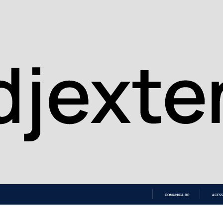
COMUNICA BR
ACESS
IR
PARA
O