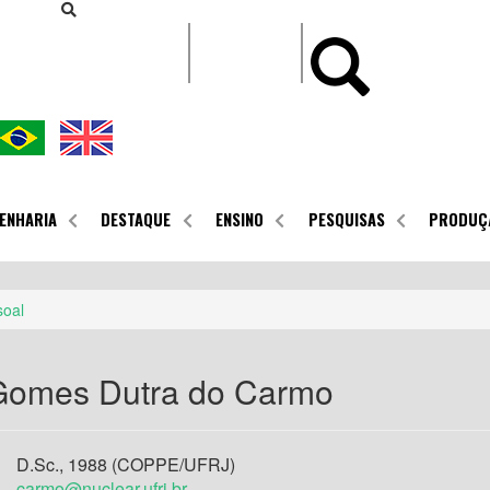
CONTEÚDO
ENHARIA
DESTAQUE
ENSINO
PESQUISAS
PRODUÇ
soal
Gomes Dutra do Carmo
D.Sc., 1988 (COPPE/UFRJ)
carmo@nuclear.ufrj.br