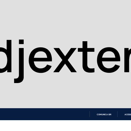
COMUNICA BR
ACESS
IR
PARA
O