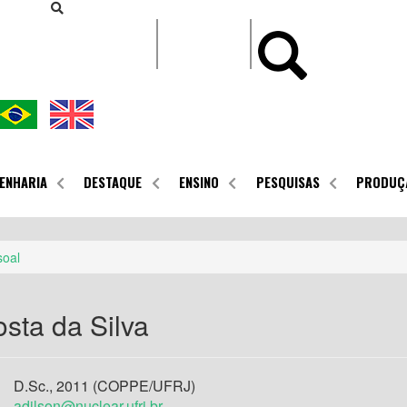
CONTEÚDO
ENHARIA
DESTAQUE
ENSINO
PESQUISAS
PRODUÇ
soal
sta da Silva
D.Sc., 2011 (COPPE/UFRJ)
adilson@nuclear.ufrj.br