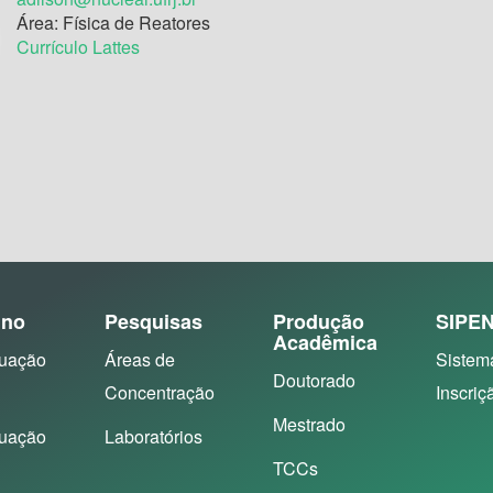
Área: Física de Reatores
Currículo Lattes
ino
Pesquisas
Produção
SIPE
Acadêmica
uação
Áreas de
Sistem
Doutorado
Concentração
Inscriç
Mestrado
uação
Laboratórios
TCCs