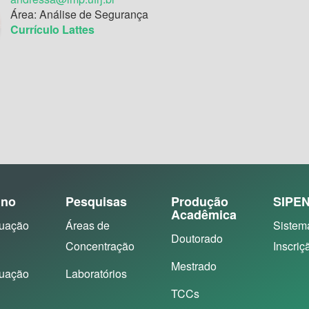
Área: Análise de Segurança
Currículo Lattes
ino
Pesquisas
Produção
SIPE
Acadêmica
uação
Áreas de
Sistem
Doutorado
Concentração
Inscriç
Mestrado
uação
Laboratórios
TCCs