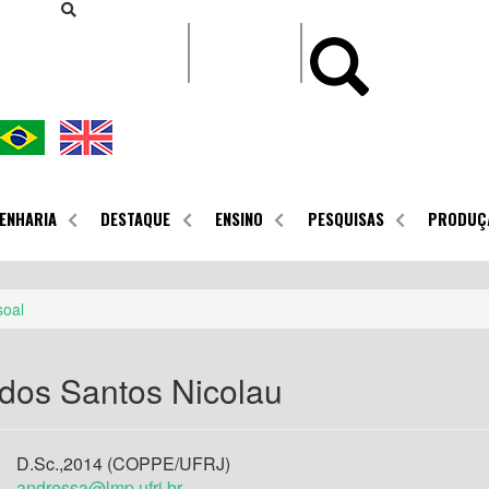
CONTEÚDO
ENHARIA
DESTAQUE
ENSINO
PESQUISAS
PRODUÇ
soal
dos Santos Nicolau
D.Sc.,2014 (COPPE/UFRJ)
andressa@lmp.ufrj.br