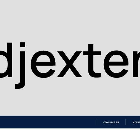
COMUNICA BR
ACESS
IR
PARA
O