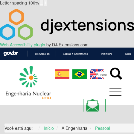
Letter spacing
100
%
Web Accessibility plugin
by DJ-Extensions.com
COMUNICA BR
ACESSO À INFORMAÇÃO
PARTICIPE
LEGISL
IR
PARA
O
CONTEÚDO
Você está aqui:
Início
A Engenharia
Pessoal