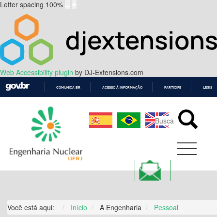
Letter spacing
100
%
Web Accessibility plugin
by DJ-Extensions.com
COMUNICA BR
ACESSO À INFORMAÇÃO
PARTICIPE
LEGISL
IR
PARA
O
CONTEÚDO
Você está aqui:
Início
A Engenharia
Pessoal