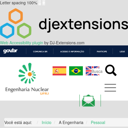
Letter spacing
100
%
Web Accessibility plugin
by DJ-Extensions.com
COMUNICA BR
ACESSO À INFORMAÇÃO
PARTICIPE
LEGISL
IR
PARA
O
CONTEÚDO
Você está aqui:
Início
A Engenharia
Pessoal