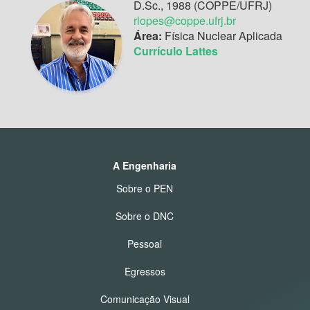
D.Sc., 1988 (COPPE/UFRJ)
rlopes@coppe.ufrj.br
Área:
Física Nuclear Aplicada
Currículo Lattes
A Engenharia
Sobre o PEN
Sobre o DNC
Pessoal
Egressos
Comunicação Visual