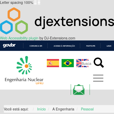
Letter spacing
100
%
Web Accessibility plugin
by DJ-Extensions.com
COMUNICA BR
ACESSO À INFORMAÇÃO
PARTICIPE
LEGISL
IR
PARA
O
CONTEÚDO
Você está aqui:
Início
A Engenharia
Pessoal