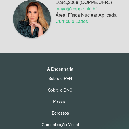
D.Sc.,2006 (COPPE/UFRJ)
inaya@coppe.ufrj.br
Área: Física Nuclear Aplicada
Currículo Lattes
A Engenharia
Sobre o PEN
Sobre o DNC
Pessoal
Egressos
Comunicação Visual