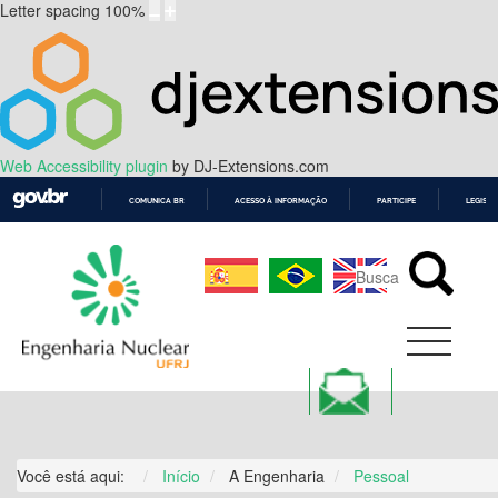
Letter spacing
100
%
Web Accessibility plugin
by DJ-Extensions.com
COMUNICA BR
ACESSO À INFORMAÇÃO
PARTICIPE
LEGISL
IR
PARA
O
CONTEÚDO
Você está aqui:
Início
A Engenharia
Pessoal