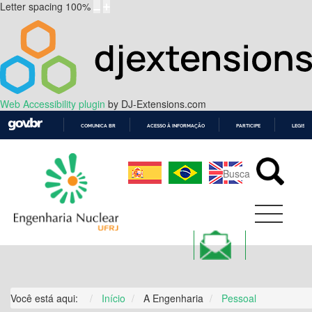
Letter spacing
100
%
Web Accessibility plugin
by DJ-Extensions.com
COMUNICA BR
ACESSO À INFORMAÇÃO
PARTICIPE
LEGISL
IR
PARA
O
CONTEÚDO
Você está aqui:
Início
A Engenharia
Pessoal