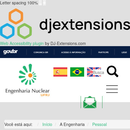
Letter spacing
100
%
Web Accessibility plugin
by DJ-Extensions.com
COMUNICA BR
ACESSO À INFORMAÇÃO
PARTICIPE
LEGISL
IR
PARA
O
CONTEÚDO
Você está aqui:
Início
A Engenharia
Pessoal