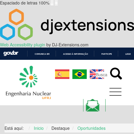
Espaciado de letras
100
%
Web Accessibility plugin
by DJ-Extensions.com
COMUNICA BR
ACESSO À INFORMAÇÃO
PARTICIPE
LEGISL
IR
PARA
O
CONTEÚDO
Está aquí:
Inicio
Destaque
Oportunidades