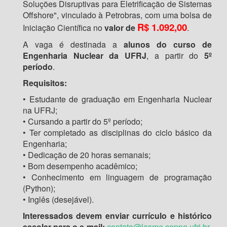
Soluções Disruptivas para Eletrificação de Sistemas
Offshore", vinculado à Petrobras, com uma bolsa de
R$ 1.092,00
Iniciação Científica no
valor de
.
A vaga é destinada a
alunos do curso de
Engenharia Nuclear da UFRJ
, a partir do
5º
período
.
Requisitos:
• Estudante de graduação em Engenharia Nuclear
na UFRJ;
• Cursando a partir do 5º período;
• Ter completado as disciplinas do ciclo básico da
Engenharia;
• Dedicação de 20 horas semanais;
• Bom desempenho acadêmico;
• Conhecimento em linguagem de programação
(Python);
• Inglês (desejável).
Interessados devem enviar currículo e histórico
escolar para o e-mail:
contato@lasme.coppe.ufrj.br