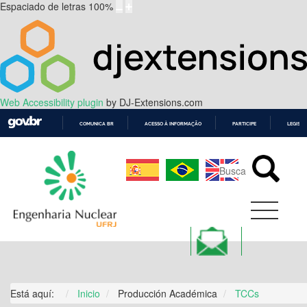
Espaciado de letras
100
%
Web Accessibility plugin
by DJ-Extensions.com
COMUNICA BR
ACESSO À INFORMAÇÃO
PARTICIPE
LEGISL
IR
PARA
O
CONTEÚDO
Está aquí:
Inicio
Producción Académica
TCCs