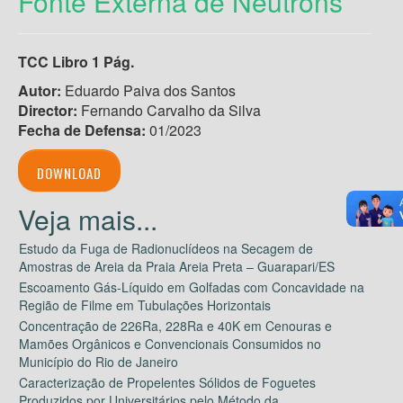
Fonte Externa de Nêutrons
TCC Libro 1 Pág.
Autor:
Eduardo Paiva dos Santos
Director:
Fernando Carvalho da Silva
Fecha de Defensa:
01/2023
DOWNLOAD
Estudo da Fuga de Radionuclídeos na Secagem de
Amostras de Areia da Praia Areia Preta – Guarapari/ES
Escoamento Gás-Líquido em Golfadas com Concavidade na
Região de Filme em Tubulações Horizontais
Concentração de 226Ra, 228Ra e 40K em Cenouras e
Mamões Orgânicos e Convencionais Consumidos no
Município do Rio de Janeiro
Caracterização de Propelentes Sólidos de Foguetes
Produzidos por Universitários pelo Método da