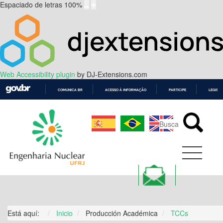
Espaciado de letras
100
%
Web Accessibility plugin
by DJ-Extensions.com
COMUNICA BR
ACESSO À INFORMAÇÃO
PARTICIPE
LEGISL
IR
PARA
O
CONTEÚDO
Está aquí:
Inicio
Producción Académica
TCCs