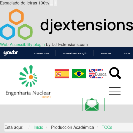
Espaciado de letras
100
%
Web Accessibility plugin
by DJ-Extensions.com
COMUNICA BR
ACESSO À INFORMAÇÃO
PARTICIPE
LEGISL
IR
PARA
O
CONTEÚDO
Está aquí:
Inicio
Producción Académica
TCCs