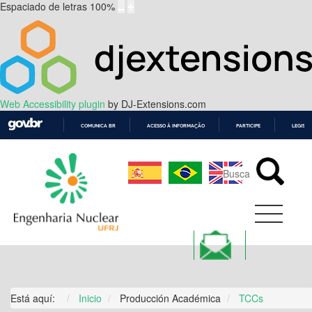
Espaciado de letras
100
%
Web Accessibility plugin
by DJ-Extensions.com
COMUNICA BR
ACESSO À INFORMAÇÃO
PARTICIPE
LEGISL
IR
PARA
O
CONTEÚDO
Está aquí:
Inicio
Producción Académica
TCCs