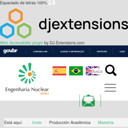
Espaciado de letras
100
%
Web Accessibility plugin
by DJ-Extensions.com
COMUNICA BR
ACESSO À INFORMAÇÃO
PARTICIPE
LEGISL
IR
PARA
O
CONTEÚDO
Está aquí:
Inicio
Producción Académica
Maestria