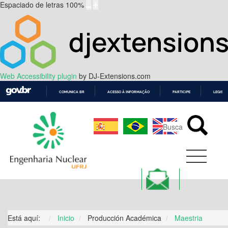
Espaciado de letras
100
%
Web Accessibility plugin
by DJ-Extensions.com
COMUNICA BR
ACESSO À INFORMAÇÃO
PARTICIPE
LEGISL
IR
PARA
O
CONTEÚDO
Está aquí:
Inicio
Producción Académica
Maestria