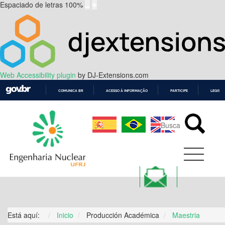
Espaciado de letras
100
%
Web Accessibility plugin
by DJ-Extensions.com
COMUNICA BR
ACESSO À INFORMAÇÃO
PARTICIPE
LEGISL
IR
PARA
O
CONTEÚDO
Está aquí:
Inicio
Producción Académica
Maestria