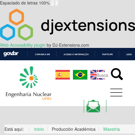
Espaciado de letras
100
%
Web Accessibility plugin
by DJ-Extensions.com
COMUNICA BR
ACESSO À INFORMAÇÃO
PARTICIPE
LEGISL
IR
PARA
O
CONTEÚDO
Está aquí:
Inicio
Producción Académica
Maestria