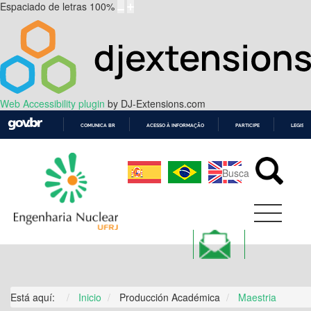
Espaciado de letras
100
%
Web Accessibility plugin
by DJ-Extensions.com
COMUNICA BR
ACESSO À INFORMAÇÃO
PARTICIPE
LEGISL
IR
PARA
O
CONTEÚDO
Está aquí:
Inicio
Producción Académica
Maestria